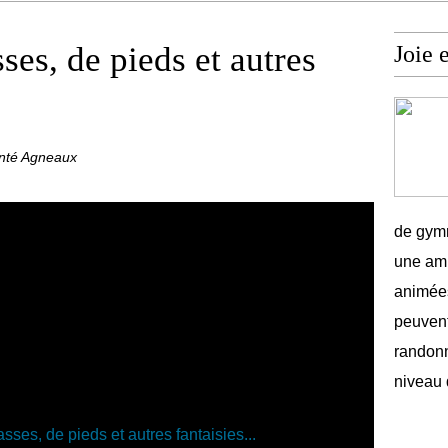
ses, de pieds et autres
Joie 
anté Agneaux
de gymn
une amb
animées
peuvent
randonn
niveau 