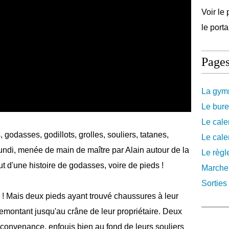
Voir le 
le port
Page
La gymn
Le bure
Le cale
odasses, godillots, grolles, souliers, tatanes,
Le cale
lundi, menée de main de maître par Alain autour de la
Le règl
t d'une histoire de godasses, voire de pieds !
Marche
Sorties 
e ! Mais deux pieds ayant trouvé chaussures à leur
remontant jusqu'au crâne de leur propriétaire. Deux
 convenance, enfouis bien au fond de leurs souliers