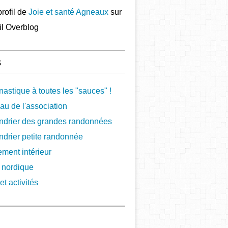
profil de
Joie et santé Agneaux
sur
ail Overblog
s
astique à toutes les "sauces" !
au de l'association
ndrier des grandes randonnées
ndrier petite randonnée
ement intérieur
 nordique
et activités