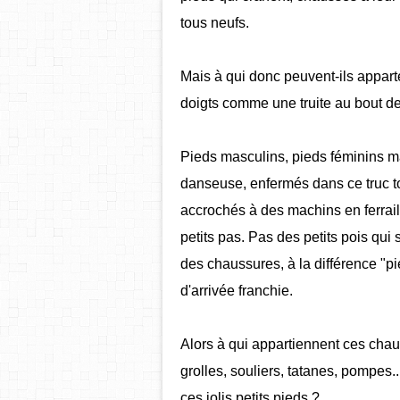
tous neufs.
Mais à qui donc peuvent-ils apparte
doigts comme une truite au bout de
Pieds masculins, pieds féminins ma
danseuse, enfermés dans ce truc tou
accrochés à des machins en ferraill
petits pas. Pas des petits pois qu
des chaussures, à la différence "pied
d'arrivée franchie.
Alors à qui appartiennent ces chau
grolles, souliers, tatanes, pompes.
ces jolis petits pieds ?