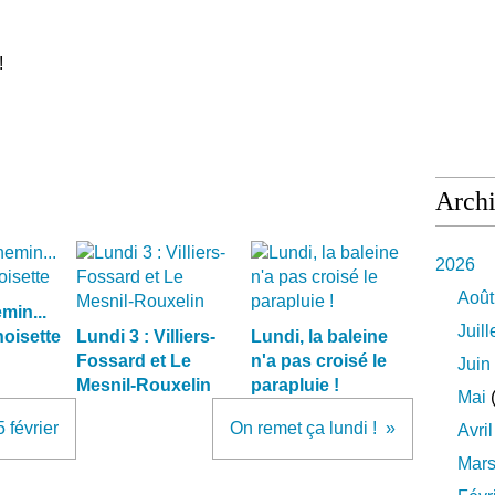
!
Arch
2026
Août
min...
Juill
noisette
Lundi 3 : Villiers-
Lundi, la baleine
Fossard et Le
n'a pas croisé le
Juin
Mesnil-Rouxelin
parapluie !
Mai
(
 février
On remet ça lundi !
Avril
Mar