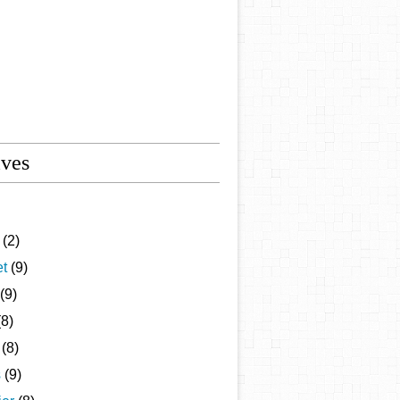
ives
(2)
et
(9)
(9)
8)
(8)
s
(9)