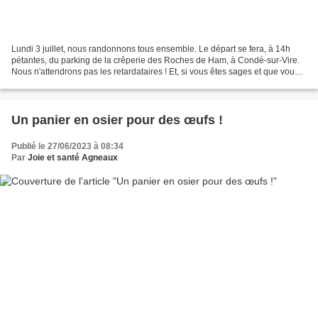
Lundi 3 juillet, nous randonnons tous ensemble. Le départ se fera, à 14h
pétantes, du parking de la crêperie des Roches de Ham, à Condé-sur-Vire.
Nous n'attendrons pas les retardataires ! Et, si vous êtes sages et que vous
marchez bien, vous aurez droit...
Un panier en osier pour des œufs !
Publié le 27/06/2023 à 08:34
Par
Joie et santé Agneaux