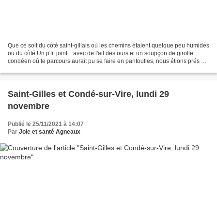
Que ce soit du côté saint-gillais où les chemins étaient quelque peu humides
ou du côté Un p'tit joint... avec de l'ail des ours et un soupçon de girolle..
condéen où le parcours aurait pu se faire en pantoufles, nous étions prés de
70 à marcher lundi...
Saint-Gilles et Condé-sur-Vire, lundi 29
novembre
Publié le 25/11/2021 à 14:07
Par
Joie et santé Agneaux