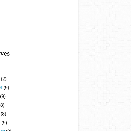
ives
(2)
et
(9)
(9)
8)
(8)
s
(9)