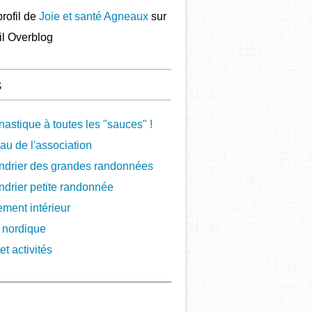
profil de
Joie et santé Agneaux
sur
ail Overblog
s
astique à toutes les "sauces" !
au de l'association
ndrier des grandes randonnées
ndrier petite randonnée
ement intérieur
 nordique
et activités