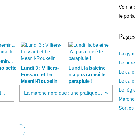
Voir le 
le port
Page
La gymn
min...
Le bure
noisette
Lundi 3 : Villiers-
Lundi, la baleine
Le cale
Fossard et Le
n'a pas croisé le
Le cale
Mesnil-Rouxelin
parapluie !
Le règl
Joyeuses Pâques mes amis et prenez soin de vous !
La marche nordique : une pratique bonne pour la santé !
Marche
Sorties 