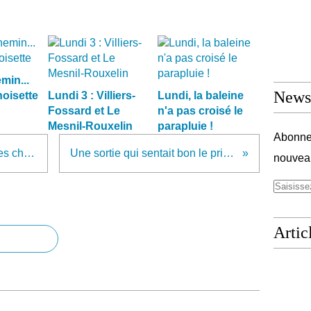
min...
Newsl
noisette
Lundi 3 : Villiers-
Lundi, la baleine
Fossard et Le
n'a pas croisé le
Mesnil-Rouxelin
parapluie !
Abonnez
Il faisait frisquette lundi dans les chemins...
Une sortie qui sentait bon le printemps
nouveau
Artic