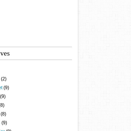
ives
(2)
et
(9)
(9)
8)
(8)
s
(9)