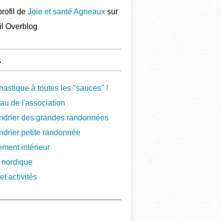
profil de
Joie et santé Agneaux
sur
ail Overblog
s
astique à toutes les "sauces" !
au de l'association
ndrier des grandes randonnées
ndrier petite randonnée
ement intérieur
 nordique
et activités