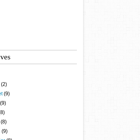
ives
(2)
et
(9)
(9)
8)
(8)
s
(9)