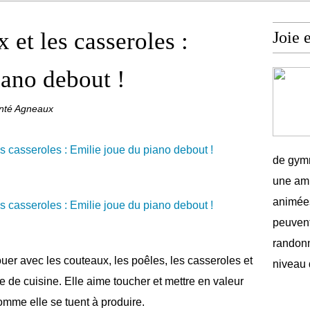
 et les casseroles :
Joie 
iano debout !
anté Agneaux
de gymn
une amb
animées
peuvent
randonn
ouer avec les couteaux, les poêles, les casseroles et
niveau 
e de cuisine. Elle aime toucher et mettre en valeur
mme elle se tuent à produire.