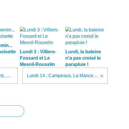
min...
noisette
Lundi 3 : Villiers-
Lundi, la baleine
Fossard et Le
n'a pas croisé le
Mesnil-Rouxelin
parapluie !
Lundi 7 : Hauteville-la-Guichard, Canisy et Canisy
Lundi 14 : Campeaux, La Mancellière et Candol