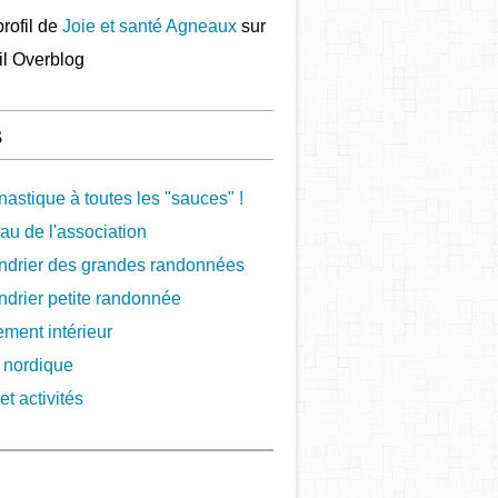
profil de
Joie et santé Agneaux
sur
ail Overblog
s
astique à toutes les "sauces" !
au de l'association
ndrier des grandes randonnées
ndrier petite randonnée
ement intérieur
 nordique
et activités