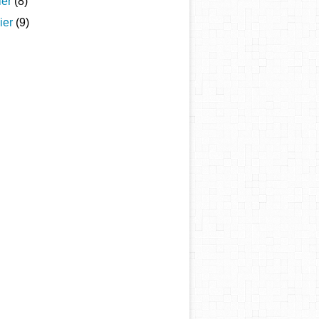
ier
(8)
ier
(9)