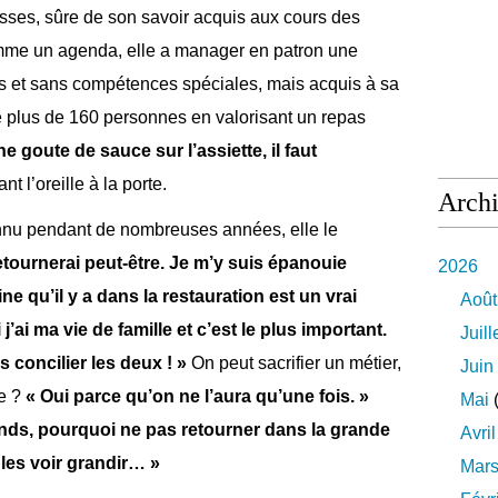
sses, sûre de son savoir acquis aux cours des
mme un agenda, elle a manager en patron une
s et sans compétences spéciales, mais acquis à sa
de plus de 160 personnes en valorisant un repas
une goute de sauce sur l’assiette, il faut
t l’oreille à la porte.
Arch
connu pendant de nombreuses années, elle le
retournerai peut-être. Je m’y suis épanouie
2026
e qu’il y a dans la restauration est un vrai
Août
’ai ma vie de famille et c’est le plus important.
Juill
 concilier les deux ! »
On peut sacrifier un métier,
Juin
e ?
« Oui parce qu’on ne l’aura qu’une fois. »
Mai
(
nds, pourquoi ne pas retourner dans la grande
Avril
 les voir grandir… »
Mar