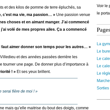
Voir le 
ts et des kilos de pomme de terre épluchés, sa
le port
e, c’est ma vie, ma passion… »
Une passion venue
onnes choses et en aimant manger. J’ai commencé
Page
 j’ai volé de mes propres ailes. Ça a commencé
La gymn
il faut aimer donner son temps pour les autres… »
Le bure
Villedieu et des années passées derrière les
Le cale
 de tourner une page. De donner plus d’importance à
Le cale
iorité ! »
Et ses yeux brillent.
Le règl
Marche
Sorties 
e serai fière de moi ! »
ne mais qu’elle maitrise du bout des doigts, comme