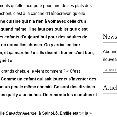
ents qu’elle incorpore pour faire de ses plats des
achent, c’est à la cantine d’Hébécrevon qu’elle
ne cuisine qui n’a rien à voir avec celle d’un
ir quand même. Il ne faut pas oublier que c’est
Newsl
s enfants d’aujourd’hui pour des adultes de
de nouvelles choses. On y arrive en leur
Abonnez
et ça marche ! » « Ils disent : humm c’est bon,
nouveau
gné ! »
les grands chefs, elle vient comment ?
« C’est
. Comme un enfant qui sait jouer et s’inventer des
Artic
rend un peu le même chemin. Ce sont des dizaines
r dès qu’il y a un échec. On remonte les manches et
lle
Savador Allende
, à Saint-Lô, Emilie était « la »