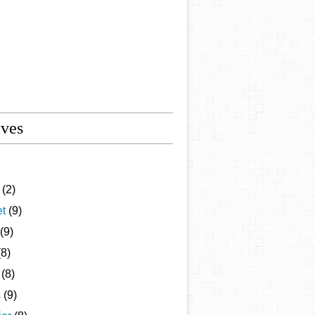
ives
(2)
et
(9)
(9)
8)
(8)
s
(9)