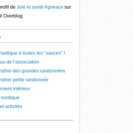
profil de
Joie et santé Agneaux
sur
ail Overblog
s
astique à toutes les "sauces" !
au de l'association
ndrier des grandes randonnées
ndrier petite randonnée
ement intérieur
 nordique
et activités