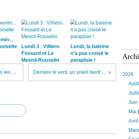
min...
noisette
Lundi 3 : Villiers-
Lundi, la baleine
Fossard et Le
n'a pas croisé le
Arch
Mesnil-Rouxelin
parapluie !
Le plaisir d'être ensemble dans les chemins
Derrière le vent, un soleil bienfaisant !
2026
Août
Juill
Juin
Mai
(
Avril
Mar