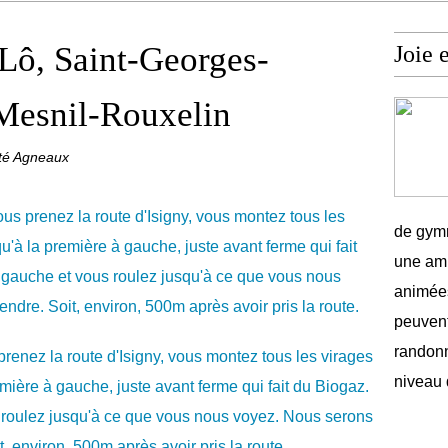
-Lô, Saint-Georges-
Joie 
Mesnil-Rouxelin
nté Agneaux
de gymn
une amb
animées
peuvent
randonn
niveau 